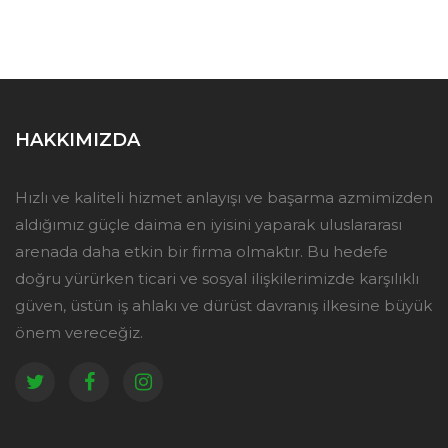
HAKKIMIZDA
Hızlı ve kaliteli hizmet anlayışı ve başarma azmimizden
aldığımız güçle daima en iyisini yaparak uluslararası
arenada daha etkin bir firma olmaktır. Bu hedefe
doğru yürürken ticari ve sosyal ilişkilerimizde karşılıklı
güven, üstün iş ahlakı ve dürüst davranış ilkesine büyük
önem vereceğiz.